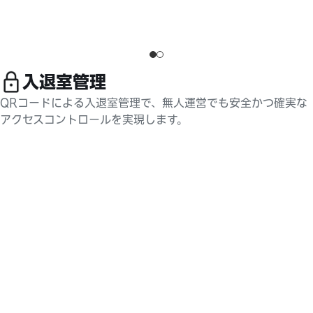
Slide 1 of 2
入退室管理​
QRコードによる入退室管理で、無人運営でも安全かつ確実な
アクセスコントロールを実現します。