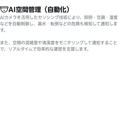
Slide 1 of 1
AI空間管理（自動化）​
AIカメラを活用したセンシング技術により、照明・空調・湿度
などを自動制御し、漏水・転倒などの危険も検知して通知しま
す。
また、空間の混雑度や清潔度をモニタリングして通知すること
で、リアルタイムで効率的な運営を支援します。