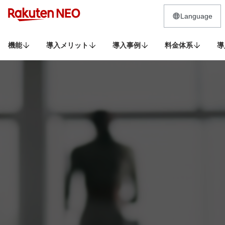
Language
機能
導入メリット
導入事例
料金体系
導